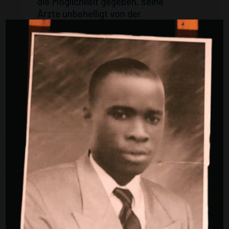
die Möglichkeit gegeben, seine
Ärzte unbehelligt von der
Ärztekammer die
Brechmittelvergabe
durchzuführen zu lassen.
Dr. Birkholz hat das Schreiben als
Freibrief durch die Ärztekammer
verstanden. Die Bremer Politik wie
auch die Presse verstanden die
Haltung der Ärztekammer
ebenfalls so, dass diese dem
Verfahren zustimme. Das Institut
für Beweissicherung führte bis
2005 kritik- und bedenkenlos die
Brechmittelvergaben durch. Auch
der Arzt, der die tödliche
Brechmittelvergabe an Herrn
Condé durchführte, war