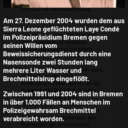
langjähriger Mitarbeiter des
Instituts für Beweissicherung.
Am 27. Dezember 2004 wurden dem aus
Heute sagt die Ärztekammer, sie
Sierra Leone geflüchteten Laye Condé
habe das
Beweissicherungsverfahren mit
im Polizeipräsidium Bremen gegen
Ipecacuanha nicht verbieten
seinen Willen vom
können. Sie habe nur Vorgaben
Beweissicherungsdienst durch eine
formulieren können, die von den
Nasensonde zwei Stunden lang
beteiligten Ärzt*innen einzuhalten
mehrere Liter Wasser und
waren. Sie verschweigt dabei, dass
es diese Vorgaben in ihrer
Brechmittelsirup eingeflößt.
Widersprüchlichkeit waren, die die
massenhafte Durchführung des
Zwischen 1991 und 2004 sind in Bremen
Zwangserbrechens erst
in über 1.000 Fällen an Menschen im
ermöglichten. Wären andere
Polizeigewahrsam Brechmittel
offizielle Stellen, so redet sich die
Ärztekammer heute heraus, den
verabreicht worden.
Warnungen der Ärztekammer