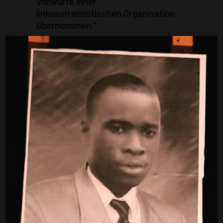
Vorwürfe einer
linksextremistischen Organisation
übernommen.“
Auch nachdem die Praxis der
Brechmittelvergabe vom
Europäischen Gerichtshof für
Menschenrechte 2006 verboten
worden war, hielt das
Beschweigen der Vergabepraxis
durch die Verantwortlichen noch
jahrelang an. Als die Forderungen
aus der Zivilgesellschaft nach
Aufarbeitung nicht mehr zu
überhören waren, handelten die
Vertreter_innen aus Politik, Polizei,
Justiz und Medizin wiederum
einmütig: Sie zeigten sich nun
darin einig, dass eine