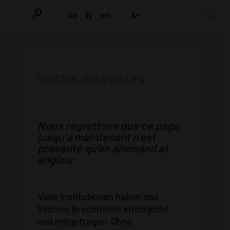
de
fr
en
A+
SYSTÈME DES VOMITIFS
Nous regrettons que ce page
jusqu’a maintenant n’est
presenté qu’en allemand
et
anglais
Viele Institutionen haben das
System Brechmittel ermöglicht
und mitgetragen. Ohne