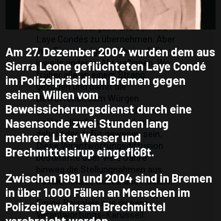
Notwendigkeit bestehe,
Verantwortung für die
Brechmittelvergabe und den Tod
Laye Condés zu übernehmen. Aber
Am 27. Dezember 2004 wurden dem aus
ihre Finger zeigten dabei auf die
jeweils anderen Akteur*innen. Wo
Sierra Leone geflüchteten Laye Condé
früher alle an einem Strang
im Polizeipräsidium Bremen gegen
gezogen und damit die
seinen Willen vom
Betroffenen zum Würgen
Beweissicherungsdienst durch eine
gebracht hatten, wollte Jahre
später plötzlich niemand mehr
Nasensonde zwei Stunden lang
dabei oder dafür gewesen sein.
mehrere Liter Wasser und
Diese Verantwortungsdiffusion
Brechmittelsirup eingeflößt.
bestimmte über viele Jahre
hinweg die Stellungnahmen aus
Zwischen 1991 und 2004 sind in Bremen
Politik, Polizei, Justiz und Medizin.
in über 1.000 Fällen an Menschen im
Einige Beispiele aus diesem
Polizeigewahrsam Brechmittel
Verantwortungs-Karussell:
verabreicht worden.