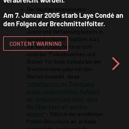
Der heutige Innensenator
Am 7. Januar 2005 starb Laye Condé an
Mäurer – zur Zeit der Tötung
den Folgen der Brechmittelfolter.
Laye Condés als Staatsrat für
Justiz und Verfassung bereits in
verantwortlicher Position; kurz
CONTENT WARNING
vor der Tötung hatte er sich
noch bei “Polizeibeamten und
Ärzten” für ihren Einsatz bei der
Brechmittelvergabe mit den
Worten bedankt, diese
“schaffen mit der Erledigung
dieser unappetitlichen Aufgabe
die Voraussetzung dafür, dass
die Täter bestraft werden
können”
– führt in der erwähnten
Polizei-Broschüre an, er habe
sich auf die Justiz und die