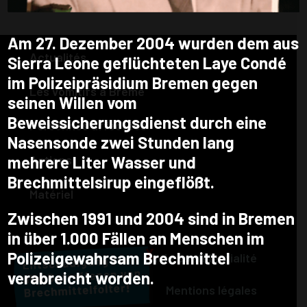
Am 27. Dezember 2004 wurden dem aus
Actualités
Sierra Leone geflüchteten Laye Condé
im Polizeipräsidium Bremen gegen
Les vomitifs à Brême
seinen Willen vom
Beweissicherungsdienst durch eine
Personnes affectées
Nasensonde zwei Stunden lang
Actions
mehrere Liter Wasser und
Brechmittelsirup eingeflößt.
Matériel
Zwischen 1991 und 2004 sind in Bremen
in über 1.000 Fällen an Menschen im
X
Polizeigewahrsam Brechmittel
Déclaration de confidentialité
verabreicht worden.
Mentions légales