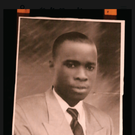
de
fr
en
A+
HEARING 2014
Site web sous construction