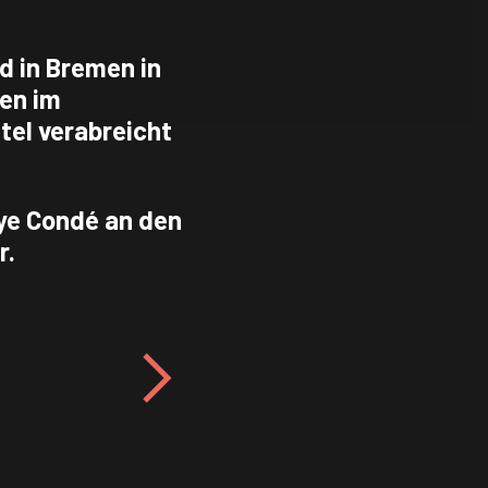
d in Bremen in
hen im
el verabreicht
ye Condé an den
r.