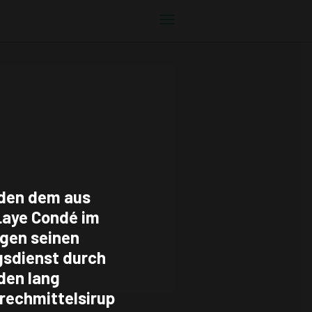
den dem aus
Laye Condé im
egen seinen
gsdienst durch
den lang
rechmittelsirup