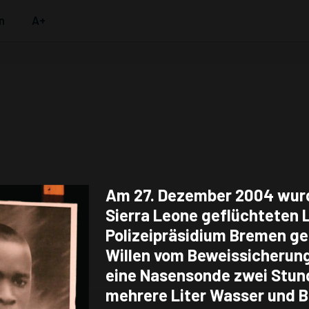
n
A+
on
Am 27. Dezember 2004 wur
Sierra Leone geflüchteten 
Polizeipräsidium Bremen g
Willen vom Beweissicherun
eine Nasensonde zwei Stun
mehrere Liter Wasser und B