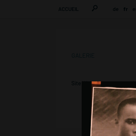
ACCUEIL
de
fr
e
GALERIE
Site Web sous constructi