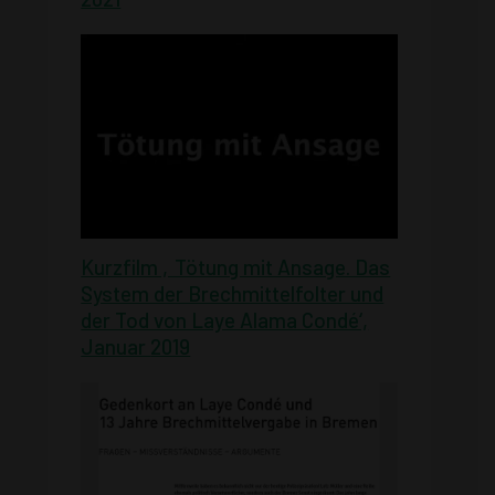
Kurzfilm ‚Tötung mit Ansage. Das
System der Brechmittelfolter und
der Tod von Laye Alama Condé‘,
Januar
2019