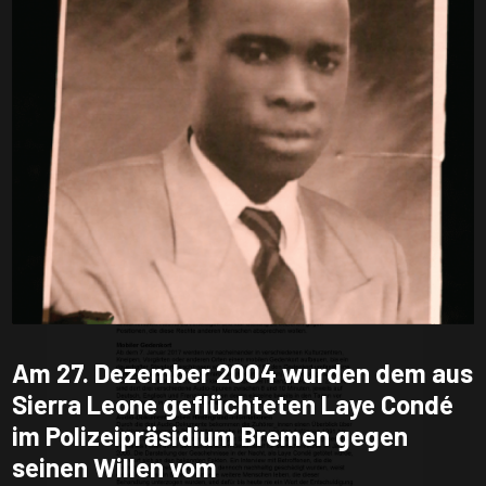
Artikel
„Ein langer Weg zur
Gerechtigkeit. Ein dauerhafter
Gedenkort für Laye Condé und 13
Jahre Brechmittelfolter in
Bremen“, Logbuch #2 (Zeitschrift
des Flüchtlingsrats Bremen),
Frühjahr 2017
Am 27. Dezember 2004 wurden dem aus
Sierra Leone geflüchteten Laye Condé
im Polizeipräsidium Bremen gegen
seinen Willen vom