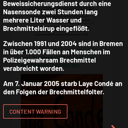
Beweissicherungsdienst durch eine
Nasensonde zwei Stunden lang
mehrere Liter Wasser und
Brechmittelsirup eingeflößt.
Zwischen 1991 und 2004 sind in Bremen
in über 1.000 Fällen an Menschen im
Flugblatt
zur Gedenkkundgebung
zum 7. Januar 2017, Einweihung
Polizeigewahrsam Brechmittel
des Mobilen Gedenkortes
verabreicht worden.
Am 7. Januar 2005 starb Laye Condé an
den Folgen der Brechmittelfolter.
CONTENT WARNING