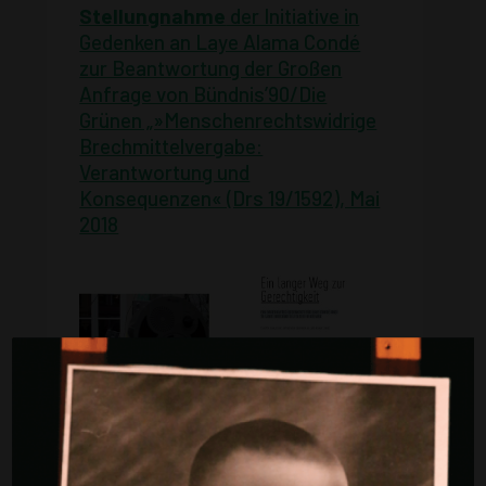
Stellungnahme
der Initiative in
Gedenken an Laye Alama Condé
zur Beantwortung der Großen
Anfrage von Bündnis’90/Die
Grünen „»Menschenrechtswidrige
Brechmittelvergabe:
Verantwortung und
Konsequenzen« (Drs 19/1592), Mai
2018