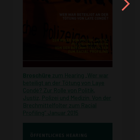
Broschüre
zum Hearing „Wer war
beteiligt an der Tötung von Laye
Condé? Zur Rolle von Politik,
Justiz, Polizei und Medizin. Von der
Brechmittelfolter zum Racial
Profiling“ Januar 2015