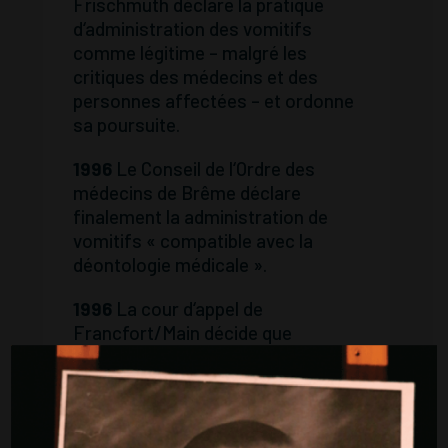
Frischmuth déclare la pratique
d‘administration des vomitifs
comme légitime – malgré les
critiques des médecins et des
personnes affectées – et ordonne
sa poursuite.
1996
Le Conseil de l‘Ordre des
médecins de Brême déclare
finalement la administration de
vomitifs « compatible avec la
déontologie médicale ».
1996
La cour d‘appel de
Francfort/Main décide que
l‘administration de vomitifs pour
préserver des preuves est illégale,
car elle se fait
« entièrement sans
base légale »
et n’est pas couverte