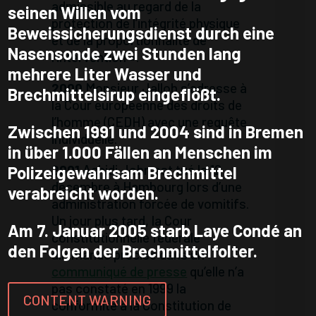
admissible au regard de la
seinen Willen vom
protection de l’intégrité physique
Beweissicherungsdienst durch eine
et de la proportionnalité de
Nasensonde zwei Stunden lang
l‘intervention ».
mehrere Liter Wasser und
2000
Monsieur Jalloh s’adresse à
Brechmittelsirup eingeflößt.
la Cour européenne des droits de
l’homme (CEDH) avec une requête
Zwischen 1991 und 2004 sind in Bremen
individuelle.
in über 1.000 Fällen an Menschen im
2001
Achidi John est tué le 12
Polizeigewahrsam Brechmittel
décembre à Hambourg lors d’une
verabreicht worden.
administration forcée de vomitifs.
Un jour plus tard, la Cour
Am 7. Januar 2005 starb Laye Condé an
constitutionnelle fédérale
den Folgen der Brechmittelfolter.
allemande précise dans un
communiqué de presse
qu’elle n’a
pas constaté en 1999 la
CONTENT WARNING
conformité à la Constitution de