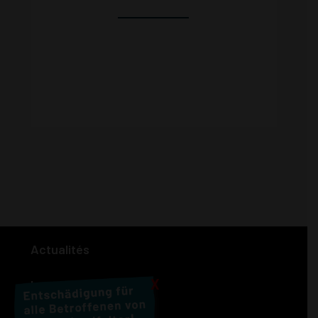
Actualités
X
Les vomitifs à Brême