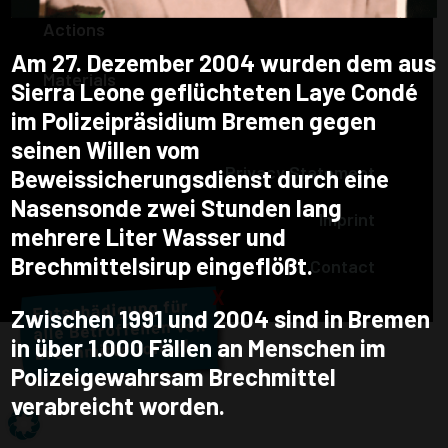
Actions
Am 27. Dezember 2004 wurden dem aus
Materials
Sierra Leone geflüchteten Laye Condé
im Polizeipräsidium Bremen gegen
seinen Willen vom
Privacy Statement
Beweissicherungsdienst durch eine
Nasensonde zwei Stunden lang
Imprint
mehrere Liter Wasser und
Brechmittelsirup eingeflößt.
Contact
X
Zwischen 1991 und 2004 sind in Bremen
in über 1.000 Fällen an Menschen im
Polizeigewahrsam Brechmittel
verabreicht worden.