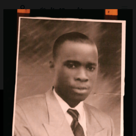
de
fr
en
A+
MATERIALS
News
Emetics in Bremen
People affected