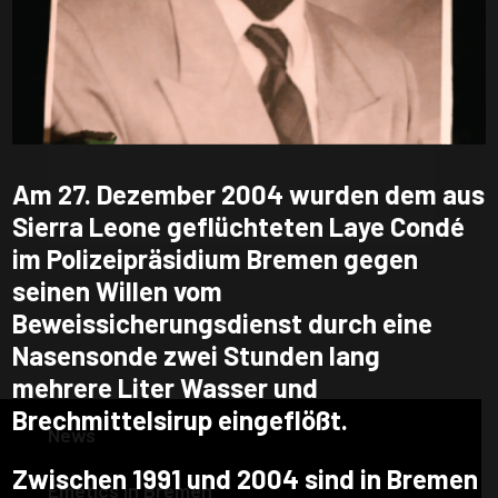
Bakah Jalloh, who was subjected
to the forced distribution of
emetics by the police in 1993 and
who fought his way through all
instances in the Federal Republic
Am 27. Dezember 2004 wurden dem aus
Sierra Leone geflüchteten Laye Condé
im Polizeipräsidium Bremen gegen
seinen Willen vom
Beweissicherungsdienst durch eine
Nasensonde zwei Stunden lang
mehrere Liter Wasser und
Brechmittelsirup eingeflößt.
News
Zwischen 1991 und 2004 sind in Bremen
Emetics in Bremen