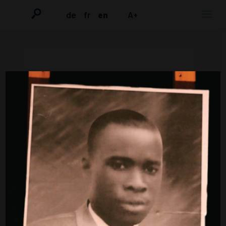
de
fr
en
A+
SUCCESSFUL LAWSUIT BY A
PERSON AFFECTED
In 2006, a
ruling by the European
Court of Human Rights
(ECHR) put
an end to the state’s distribution
of emetics. This ruling was based
on the resistance and
perseverance of a person
affected from Wuppertal, Mr. Abu