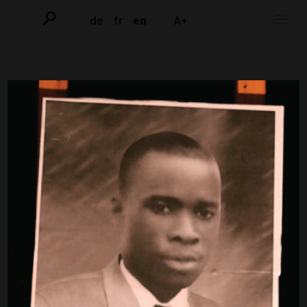
de
fr
en
A+
CONTACT
Initiative in Commemoration of Laye
Alama Condé
c/o Flüchtlingsrat Bremen (Refugees
Council)
St.-Jürgen-Str. 102
D-28203 Bremen (Germany)
contact:
initiative_layeconde@yahoo.de
DONATIONS FOR THIS WEBSITE AND
PUBLIC ACTIONS OF THE INITIATIVE IN