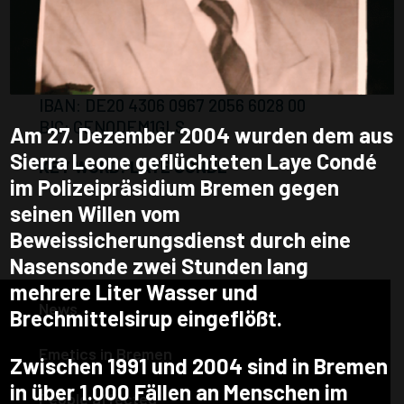
COMMEMORATION OF LAYE ALAMA
CONDÉ:
Förderverein Flüchtlingsrat Bremen e.V.
GLS Bank Bochum
IBAN: DE20 4306 0967 2056 6028 00
BIC: GENODEM1GLS
Am 27. Dezember 2004 wurden dem aus
Sierra Leone geflüchteten Laye Condé
KEY WORD: LAYE CONDÉ
im Polizeipräsidium Bremen gegen
seinen Willen vom
Beweissicherungsdienst durch eine
Nasensonde zwei Stunden lang
mehrere Liter Wasser und
News
Brechmittelsirup eingeflößt.
Emetics in Bremen
Zwischen 1991 und 2004 sind in Bremen
in über 1.000 Fällen an Menschen im
People affected