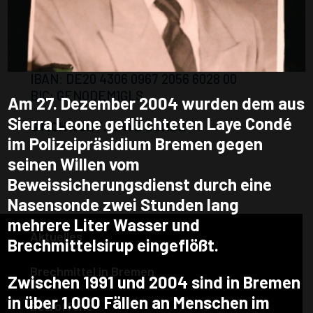
ALAMA CONDÉ:
Förderverein Flüchtlingsrat Bremen e.V.
GLS Bank Bochum
IBAN: DE20 4306 0967 2056 6028 00
BIC: GENODEM1GLS
Am 27. Dezember 2004 wurden dem aus
Sierra Leone geflüchteten Laye Condé
STICHWORT: LAYE CONDÉ
im Polizeipräsidium Bremen gegen
seinen Willen vom
Beweissicherungsdienst durch eine
Nasensonde zwei Stunden lang
mehrere Liter Wasser und
Aktuelles
Brechmittelsirup eingeflößt.
Brechmittel in Bremen
Zwischen 1991 und 2004 sind in Bremen
in über 1.000 Fällen an Menschen im
Betroffene