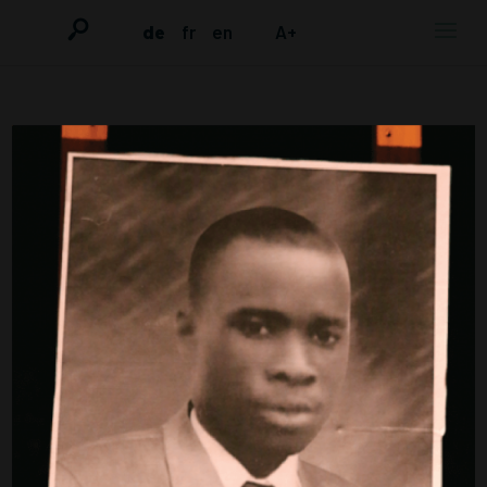
de
fr
en
A+
KONTAKT
Initiative in Gedenken an Laye Alama
Condé
c/o Flüchtlingsrat Bremen
St.-Jürgen-Str. 102
28203 Bremen
Kontakt:
initiative_layeconde@yahoo.de
SPENDEN FÜR DIESE WEBSITE UND
WEITERE ÖFFENTLICHKEITSARBEIT
DER
INITIATIVE IN GEDENKEN AN LAYE