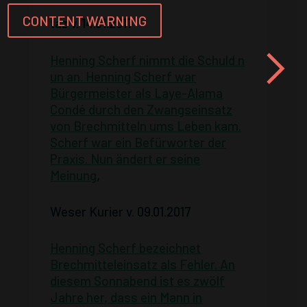
CONTENT WARNING
taz v. 14.01.2017
Henning Scherf nimmt die Schuld n
un an. Henning Scherf war
Bürgermeister als Laye-Alama
Condé durch den Zwangseinsatz
von Brechmitteln ums Leben kam.
Scherf war ein Befürworter der
Praxis. Nun ändert er seine
Meinung
,
Weser Kurier v. 09.01.2017
Henning Scherf bezeichnet
Brechmitteleinsatz als Fehler. An
diesem Sonnabend ist es zwölf
Jahre her, dass ein Mann in