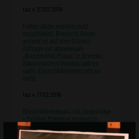
taz v. 27.02.2018
Folter-Opfer werden nicht
entschädigt. Bremens Senat
antwortet auf eine Grünen-
Anfrage zur jahrelangen
„Brechmittel-Praxis“ in Bremen:
Rassistisches Handeln gab es
nicht, Entschädigungen gibt es
nicht.
taz v. 17.02.2018
Brechmitteleinsatz mit Todesfolge
– Mobiles Mahnmal erinnert in
Bremen an Laye-Alama Condé
,