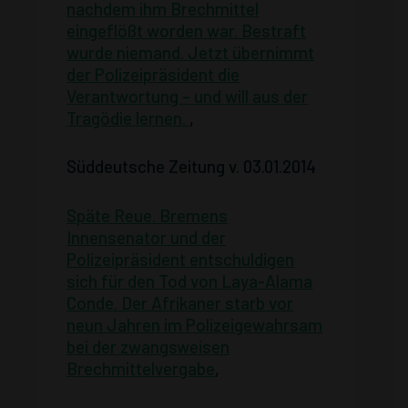
nachdem ihm Brechmittel
eingeflößt worden war. Bestraft
wurde niemand. Jetzt übernimmt
der Polizeipräsident die
Verantwortung – und will aus der
Tragödie lernen.
,
Süddeutsche Zeitung v. 03.01.2014
Späte Reue. Bremens
Innensenator und der
Polizeipräsident entschuldigen
sich für den Tod von Laya-Alama
Conde. Der Afrikaner starb vor
neun Jahren im Polizeigewahrsam
bei der zwangsweisen
Brechmittelvergabe
,