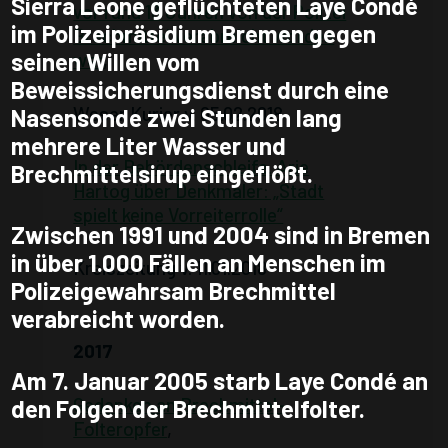
Sierra Leone geflüchteten Laye Condé
vor rund 13 Jahren von der Polizei
im Polizeipräsidium Bremen gegen
Brechmittel verabreicht worden
seinen Willen vom
war
,
Beweissicherungsdienst durch eine
Weser Kurier v. 05.02.2018
Nasensonde zwei Stunden lang
mehrere Liter Wasser und
In der Behördenschleife. Arie
Brechmittelsirup eingeflößt.
Hartog über Denkmäler: „Stadt
spielt keine Vorreiterrolle“
Zwischen 1991 und 2004 sind in Bremen
in über 1.000 Fällen an Menschen im
Kreiszeitung v. 11.01.2018
Polizeigewahrsam Brechmittel
verabreicht worden.
2017
Am 7. Januar 2005 starb Laye Condé an
Gedenken an Brechmittel-
den Folgen der Brechmittelfolter.
Folteropfer
,