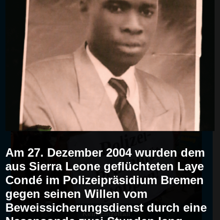
Entschädigung für alle Betroffenen!
Laye Condé wurde durch die Vergabe von
Brechmitteln getötet. Alle anderen Betroffenen
haben diese Foltersituation unter Schädigung
ihrer physischen und psychischen Gesundheit
überlebt. Sie haben ebenso ein Recht auf
Entschädigung.
Am 27. Dezember 2004 wurden dem
aus Sierra Leone geflüchteten Laye
Condé im Polizeipräsidium Bremen
gegen seinen Willen vom
Beweissicherungsdienst durch eine
Kein Einzelfall