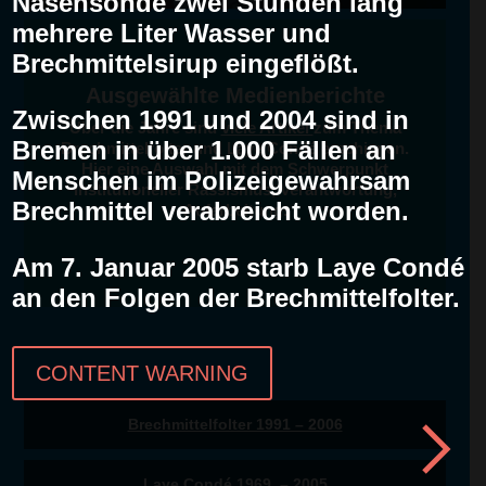
Nasensonde zwei Stunden lang
mehrere Liter Wasser und
Brechmittelsirup eingeflößt.
Ausgewählte Medienberichte
Zwischen 1991 und 2004 sind in
Über die Jahre sind
viele Artikel
zum Thema
Bremen in über 1.000 Fällen an
Brechmittelfolter und Laye Condé erschienen.
Hier eine Auswahl mit dem Schwerpunkt
Menschen im Polizeigewahrsam
institutioneller Rassismus, Verantwortung,
Brechmittel verabreicht worden.
Aufarbeitung.
Am 7. Januar 2005 starb Laye Condé
an den Folgen der Brechmittelfolter.
CONTENT WARNING
Brechmittelfolter 1991 – 2006
Laye Condé 1969 – 2005