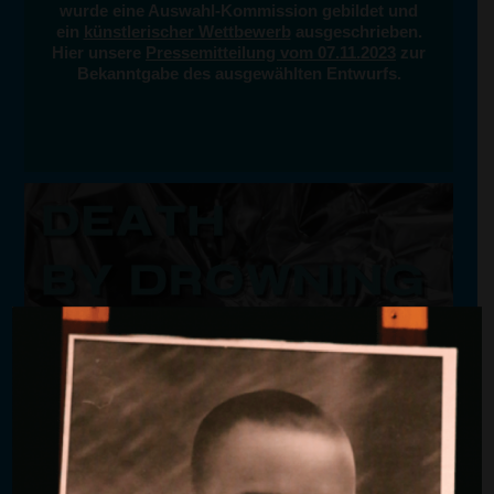
wurde eine Auswahl-Kommission gebildet und
ein
künstlerischer Wettbewerb
ausgeschrieben.
Hier unsere
Pressemitteilung vom 07.11.2023
zur
Bekanntgabe des ausgewählten Entwurfs.
Offizielle Eröffnung
26. Sepember 2026