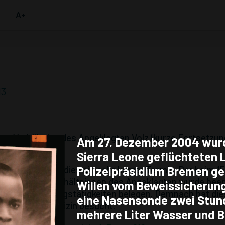
A+
13
hen Verhältniss des Angeklagten Volz (kurze Fortsetzun
Am 27. Dezember 2004 wur
Sierra Leone geflüchteten 
gekündigt, war dies ein sehr kurzer Termin. Der beim 1
Polizeipräsidium Bremen g
ersönlichen Verhältnissen des Angeklagten wurde been
Willen vom Beweissicherun
eine Fortbildungstätigkeiten belegen. Demnach hat die
eine Nasensonde zwei Stun
auch Notfallmedizin besucht.
mehrere Liter Wasser und B