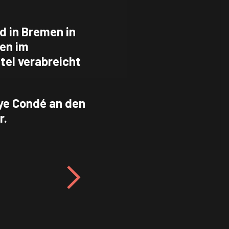
d in Bremen in
hen im
el verabreicht
ye Condé an den
r.