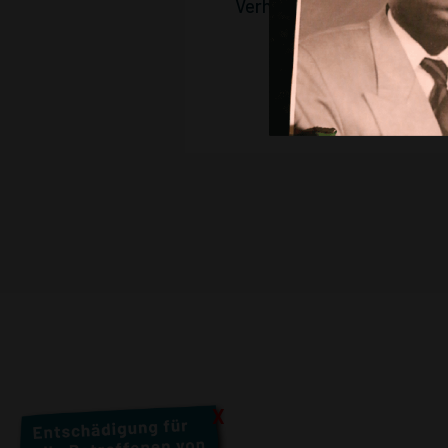
Verhandlungsort:
Strafka
X